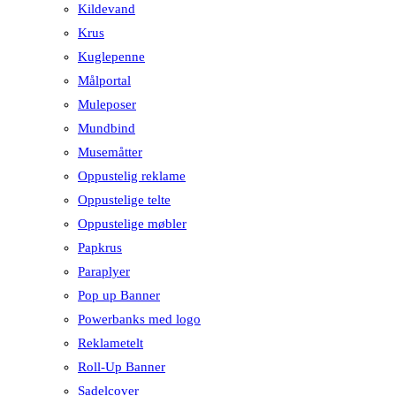
Kildevand
Krus
Kuglepenne
Målportal
Muleposer
Mundbind
Musemåtter
Oppustelig reklame
Oppustelige telte
Oppustelige møbler
Papkrus
Paraplyer
Pop up Banner
Powerbanks med logo
Reklametelt
Roll-Up Banner
Sadelcover