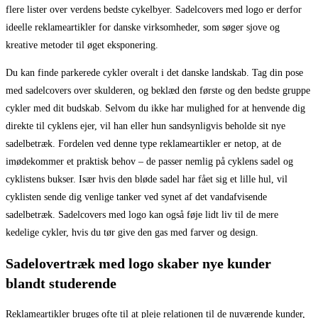
flere lister over verdens bedste cykelbyer. Sadelcovers med logo er derfor
ideelle reklameartikler for danske virksomheder, som søger sjove og
kreative metoder til øget eksponering.
Du kan finde parkerede cykler overalt i det danske landskab. Tag din pose
med sadelcovers over skulderen, og beklæd den første og den bedste gruppe
cykler med dit budskab. Selvom du ikke har mulighed for at henvende dig
direkte til cyklens ejer, vil han eller hun sandsynligvis beholde sit nye
sadelbetræk. Fordelen ved denne type reklameartikler er netop, at de
imødekommer et praktisk behov – de passer nemlig på cyklens sadel og
cyklistens bukser. Især hvis den bløde sadel har fået sig et lille hul, vil
cyklisten sende dig venlige tanker ved synet af det vandafvisende
sadelbetræk. Sadelcovers med logo kan også føje lidt liv til de mere
kedelige cykler, hvis du tør give den gas med farver og design.
Sadelovertræk med logo skaber nye kunder
blandt studerende
Reklameartikler bruges ofte til at pleje relationen til de nuværende kunder,