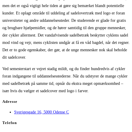
men det er også vigtigt hele tiden at gøre sig bemærket blandt potentielle
kunder. Et oplagt område til uddeling af sadelovertræk med logo er foran
universiteter og andre uddannelsessteder. De studerende er glade for gratis
og brugbare hjælpemidler, og de hører samtidig til den gruppe mennesker,
der cykler allermest. Det vandafvisende sadelbetræk beskytter cyklens sadel
mod vind og vejr, mens cyklisten undgår at få en våd bagdel, når det regner.
Det er to gode egenskaber, der gør, at de unge mennesker nok skal beholde
dit sadelcover.
Ved semesterstart er vejret stadig mildt, og du finder hundredvis af cykler
foran indgangene til uddannelsesstederne. Når du udstyrer de mange cykler
med sadelbetræk på samme tid, opnår du ekstra meget opmærksomhed –
især hvis du vælger et sadelcover med logo i farver.
Adresse
Sverigesgade 16, 5000 Odense C
Telefon