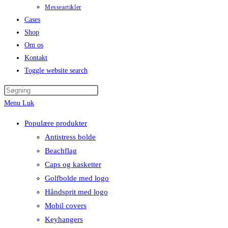
Messeartikler
Cases
Shop
Om os
Kontakt
Toggle website search
Menu
Luk
Populære produkter
Antistress bolde
Beachflag
Caps og kasketter
Golfbolde med logo
Håndsprit med logo
Mobil covers
Keyhangers