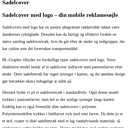
Sadelcover
Sadelcover med logo – din mobile reklamesøjle
Sadelcovers med logo har en næsten ubegrænset rækkevidde takket være
danskernes cykelglæde. Desuden kan du hurtigt og effektivt fordele en
større samling sadelovertræk, hvis du går efter de steder og målgrupper, der
har cyklen som det foretrukne transportmiddel.
BL-Graphic tilbyder tre forskellige typer sadelcovers med logo. Vores
eksklusive model består af et sadelcover indfarvet med pantonefarver efter
ønske. Dette sadelbetræk har ingen syninger i kanten, og det sømløse design
gør betrækket ekstra behageligt at sidde på.
Dernæst byder vi på et sadelovertræk i standardfolie. Også denne model
trykkes i pantonefarver, men her er der synlige syninger langs kanten.
Endelig kan vi også fremstille dine sadelcovers i polyester.
Polyestermodellen trykkes i fuldfarvet tryk med rene farver. Da dette jo er
et stof, coater vi dine sadelbetræk med et lag vandafvisende materiale, så